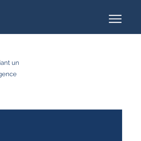
iant un
agence